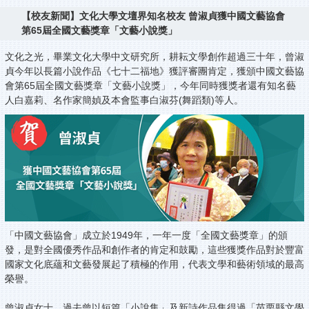
【校友新聞】文化大學文壇界知名校友 曾淑貞獲中國文藝協會
第65屆全國文藝獎章「文藝小說獎」
文化之光，畢業文化大學中文研究所，耕耘文學創作超過三十年，曾淑
貞今年以長篇小說作品《七十二福地》獲評審團肯定，獲頒中國文藝協
會第65屆全國文藝獎章「文藝小說獎」，今年同時獲獎者還有知名藝
人白嘉莉、名作家簡媜及本會監事白淑芬(舞蹈類)等人。
「中國文藝協會」成立於1949年，一年一度「全國文藝獎章」的頒
發，是對全國優秀作品和創作者的肯定和鼓勵，這些獲獎作品對於豐富
國家文化底蘊和文藝發展起了積極的作用，代表文學和藝術領域的最高
榮譽。
曾淑貞女士，過去曾以短篇「小說集」及新詩作品集得過「苗栗縣文學