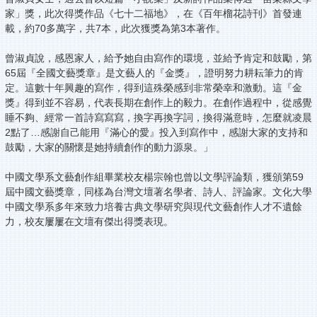
家」獎，此次得獎作品《七十二福地》，在《百年榴花詩刊》首發連
載，約70多萬字，共7本，此次獲獎為第3本著作。
曾淑貞說，感恩家人，給予她自由寫作的環境，並給予肯定和鼓勵，第
65屆『全國文藝獎章』是文藝人的『金獎』，證明努力耕耘筆力的肯
定。這數十年興趣的寫作，得到這殊榮感到非常榮幸和激動。這『金
獎』得到並不容易，代表長期在創作上的毅力。在創作過程中，從感覺
睡不夠、經常一首詩寫寫寫，換字再換字詞，換得滿意時，怎麼就凌晨
2點了…感謝自己能用『滿心的愛』投入到寫作中，感謝大家的支持和
鼓勵，大家的關懷是她持續創作的動力源泉。」
中國文學系文藝創作組畢業校友楊宗翰也曾以文學評論類，獲頒第59
屆中國文藝獎章，同樣為台灣文壇著名學者、詩人、評論家。文化大學
中國文學系多年來致力培養古典文學研究與現代文藝創作人才不遺餘
力，校友屢屢在文壇有傑出得獎表現。