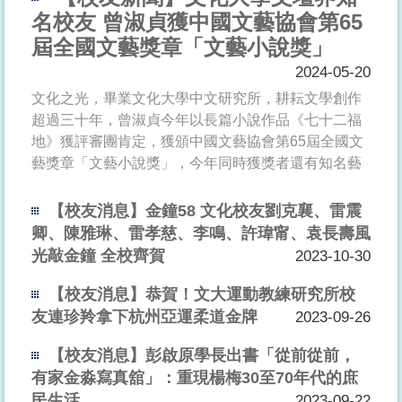
名校友 曾淑貞獲中國文藝協會第65
屆全國文藝獎章「文藝小說獎」
2024-05-20
文化之光，畢業文化大學中文研究所，耕耘文學創作
超過三十年，曾淑貞今年以長篇小說作品《七十二福
地》獲評審團肯定，獲頒中國文藝協會第65屆全國文
藝獎章「文藝小說獎」，今年同時獲獎者還有知名藝
人白嘉莉、名作家簡媜及本會監事白淑芬(舞蹈類)等
人。
【校友消息】金鐘58 文化校友劉克襄、雷震
卿、陳雅琳、雷孝慈、李鳴、許瑋甯、袁長壽風
...
光敲金鐘 全校齊賀
2023-10-30
【校友消息】恭賀！文大運動教練研究所校
友連珍羚拿下杭州亞運柔道金牌
2023-09-26
【校友消息】彭啟原學長出書「從前從前，
有家金淼寫真舘」：重現楊梅30至70年代的庶
民生活
2023-09-22