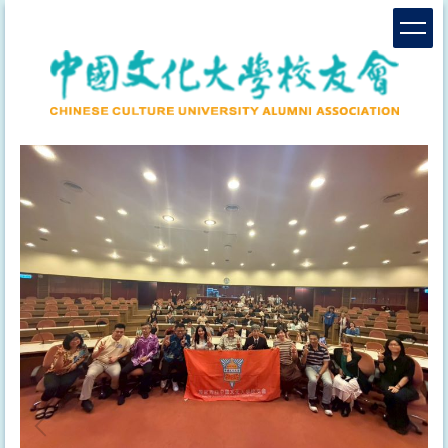
跳
到
主
要
內
容
區