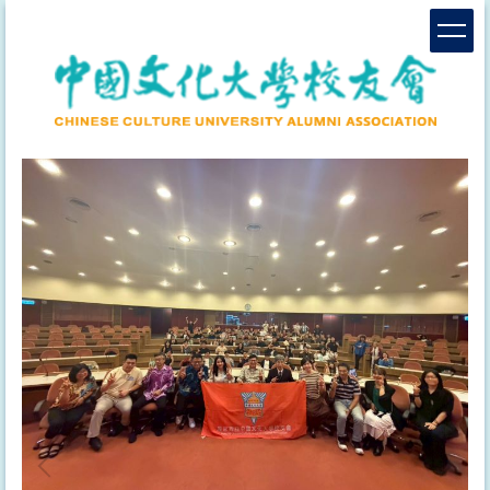
跳
到
主
要
內
容
區