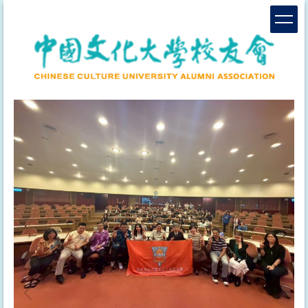
跳
到
主
要
內
容
區