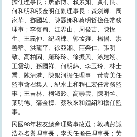
擔任理事長；唐彥博、賴素如、黃有良、
何和明和張金明任副理事長；黃劍輝、周
家華、鄧國雄、陳麗娜和蔡明哲擔任常務
理事；李復甸、江界山、周俊吉、陳恆
生、王義仲、紀國棟、郭孟雍、楊揚、洪
善群、洪龍平、徐亞湘、莊榮仁、張明
致、高柏園、羅玲玲、徐振興、涂建翊、
王雲幼、孫國祥、何明錦、李玉玲、林士
喬、陳清港、陳銀河擔任理事。黃貴美任
監事會召集人，紀水上和程仁宏任常務監
事；王吉林、柯淑齡、高崇雲、陳明竺、
葉明德、蒲金標、蔡秋來和鍾紹和擔任監
事。
民國98年校友總會理監事改選；敦聘彭誠
浩為名譽理事長，李天任擔任理事長；黃