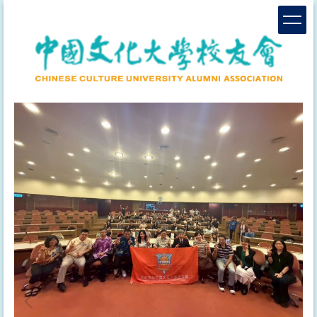
跳
到
主
要
內
容
區