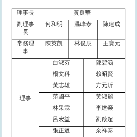
理事長
黃良華
副理事
何和明
温峰泰
陳建成
長
常務理
陳英凱
林俊辰
王寶元
事
白淑芬
陳碧涵
楊文科
賴昭賢
黃志雄
方元沂
范國平
黃淑麗
理事
林采霖
李建榮
呂宏益
劉啟超
張正道
余祥泰