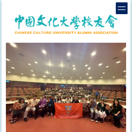
跳
到
主
要
內
容
區