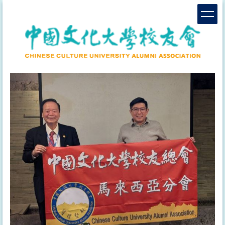
跳
到
主
要
內
容
區