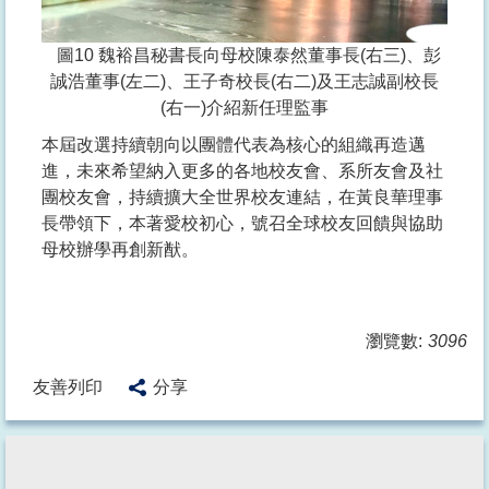
圖10 魏裕昌秘書長向母校陳泰然董事長(右三)、彭
誠浩董事(左二)、王子奇校長(右二)及王志誠副校長
(右一)介紹新任理監事
本屆改選持續朝向以團體代表為核心的組織再造邁
進，未來希望納入更多的各地校友會、系所友會及社
團校友會，持續擴大全世界校友連結，在黃良華理事
長帶領下，本著愛校初心，號召全球校友回饋與協助
母校辦學再創新猷。
瀏覽數:
3096
友善列印
分享