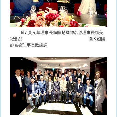
圖7 黃良華理事長頒贈趙國帥名譽理事長精美
紀念品 圖8 趙國
帥名譽理事長致謝詞