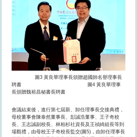
圖3 黃良華理事長頒贈趙國帥名譽理事長
聘書 圖4 黃良華理事
長頒贈魏裕昌秘書長聘書
會議結束後，進行第七屆新、卸任理事長交接典禮，
母校董事會陳泰然董事長、彭誠浩董事、王子奇校
長、王志誠副校長、林柏杉社資長及王禎綺組長等到
場觀禮，由母校王子奇校長監交(圖5)，由卸任理事長