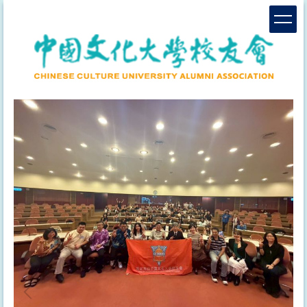
跳
到
主
要
內
容
區